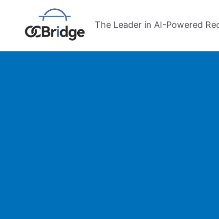
跳
至
The Leader in AI-Powered Re
内
容